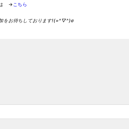
は →
こちら
をお待ちしております!(=^▽^)σ