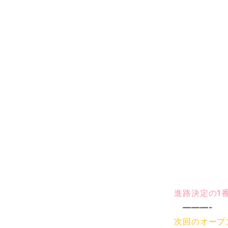
進路決定の1
———-
次回のオープン