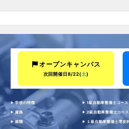
オープンキャンパス
次回開催日8/22(
土
)
学校の特徴
1級自動車整備士コース
資格
2級自動車整備士コース
就職
１級自動車整備士専攻