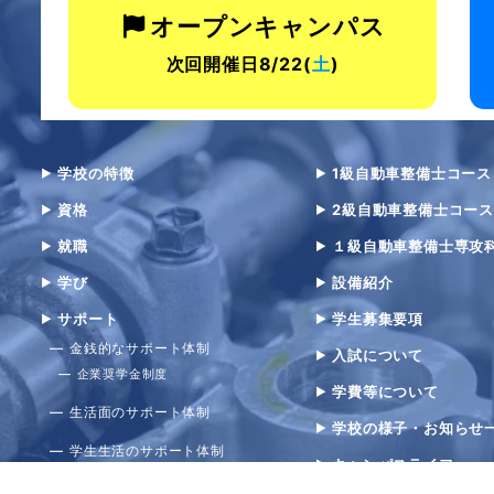
オープンキャンパス
次回開催日8/22(
土
)
学校の特徴
1級自動車整備士コース
資格
2級自動車整備士コース
就職
１級自動車整備士専攻
学び
設備紹介
サポート
学生募集要項
金銭的なサポート体制
入試について
企業奨学金制度
学費等について
生活面のサポート体制
学校の様子・お知らせ
学生生活のサポート体制
キャンパスライフ
職業実践専門課程