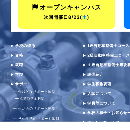
オープンキャンパス
次回開催日8/22(
土
)
学校の特徴
1級自動車整備士コース
資格
2級自動車整備士コース
就職
１級自動車整備士専攻
学び
設備紹介
サポート
学生募集要項
金銭的なサポート体制
入試について
企業奨学金制度
学費等について
生活面のサポート体制
学校の様子・お知らせ
学生生活のサポート体制
キャンパスライフ
職業実践専門課程