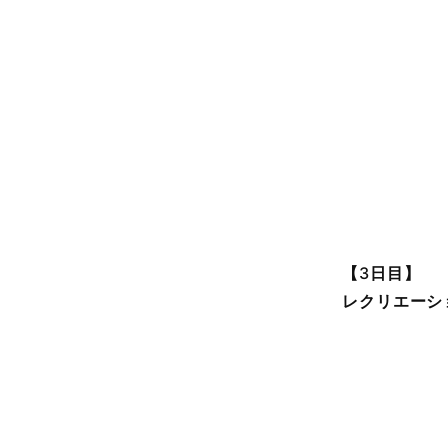
【
3
日目】
レクリエーシ