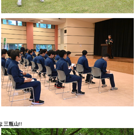
よ三瓶山
!!