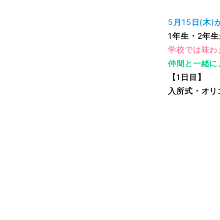
5
月
15
日
(
木
)
1
年生・
2
年生
学校では味わ
仲間と一緒に
【
1
日目】
入所式・オリ