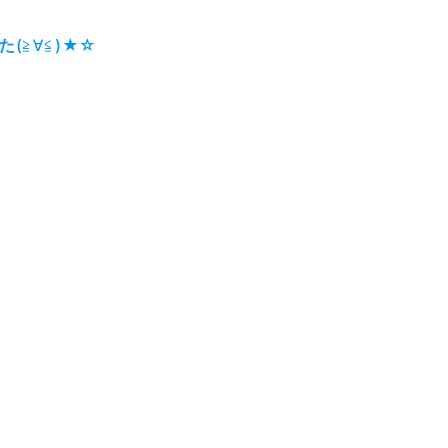
た
(≧∀≦)★☆