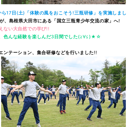
から
17
日
(
土
)
「体験の風をおこそう
!
三瓶研修」を実施しまし
が、島根県大田市にある「国立三瓶青少年交流の家」へ
!
えない大自然での学び
!!
、色んな経験を楽しんだ
3
日間でした
(≧∀≦)★☆
エンテーション、集合研修などを行いました
!!